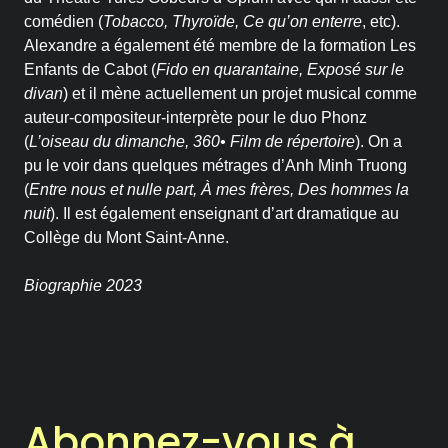
comédien (
Tobacco, Thyroïde, Ce qu’on enterre
, etc).
Historique
Alexandre a également été membre de la formation Les
Enfants de Cabot (
Fido en quarantaine, Exposé sur le
Théâtrographie
divan
) et il mène actuellement un projet musical comme
auteur-compositeur-interprète pour le duo Phonz
Équipe et conseil
(
L’oiseau du dimanche, 360• Film de répertoire
). On a
d’administration
pu le voir dans quelques métrages d’Anh Minh Truong
(
Entre nous et nulle part, À mes frères, Des hommes la
nuit
). Il est également enseignant d’art dramatique au
Votre soutien
Collège du Mont Saint-Anne.
On en parle dans les
Biographie 2023
médias
Votre soutien
Desjardins fait la paire
Abonnez-vous à