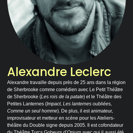
Notre Chambre d’amis
Les Activités
Le Printemps des Ateliers-
théâtre
Les Ateliers-théâtre
Alexandre Leclerc
Les Rencontres
Alexandre travaille depuis près de 25 ans dans la région
de Sherbrooke comme comédien avec Le Petit Théâtre
Les Chroniques
de Sherbrooke (
Les rois de la patate
) et le Théâtre des
Petites Lanternes (
Impact, Les lanternes oubliées,
Les Ateliers
Comme un seul homme
). De plus, il est animateur,
improvisateur et metteur en scène pour les Ateliers-
théâtre du Double signe depuis 2005. Il est cofondateur
La compagnie
du Théâtre Turcs Gobeurs d’Opium avec qui il aussi été