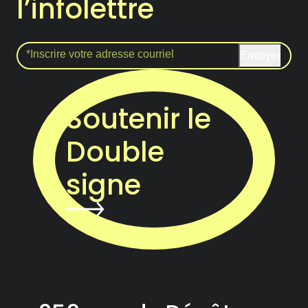
l’infolettre
Envoyer
Soutenir le
Double
signe