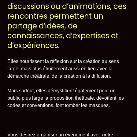
discussions ou d’animations, ces
Historique
rencontres permettent un
Théâtrographie
partage d’idées, de
connaissances, d’expertises et
Équipe et conseil
d’expériences.
d’administration
Elles nourrissent la réflexion sur la création au sens
Votre soutien
large, mais plus étroitement aussi en lien avec la
démarche théâtrale, de la création à la diffusion.
On en parle dans les
Mais surtout, elles démystifient également pour un
médias
public plus large la proposition théâtrale, dévoilent les
codes et conventions, font tomber les masques.
Votre soutien
Desjardins fait la paire
Vous désirez organiser un événement avec notre