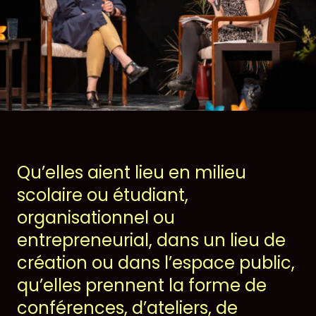
Notre Chambre d’amis
Les Activités
Le Printemps des Ateliers-
théâtre
Les Ateliers-théâtre
Qu’elles aient lieu en milieu
Les Rencontres
scolaire ou étudiant,
organisationnel ou
Les Chroniques
entrepreneurial, dans un lieu de
création ou dans l’espace public,
Les Ateliers
qu’elles prennent la forme de
La compagnie
conférences, d’ateliers, de