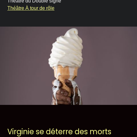
Théâtre du Double signe
Historique
Théâtre À tour de rôle
Théâtrographie
Équipe et conseil
d’administration
Votre soutien
On en parle dans les
médias
Votre soutien
Desjardins fait la paire
Virginie se déterre des morts