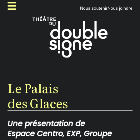


Nous soutenir
Nous joindre
Accueil
Les productions
Nos Grandes Occasions
Ismène
Le Palais des Glaces
Le Palais
Querelle de Roberval
des Glaces
Fanny
Une présentation de
Nos prétextes
Espace Centro, EXP, Groupe