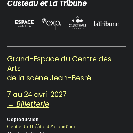
Custeau et La Tribune
Notre Chambre d’amis
Les Activités
Le Printemps des Ateliers-
théâtre
Grand-Espace
du Centre des
Les Ateliers-théâtre
Arts
de la scène Jean-Besré
Les Rencontres
Les Chroniques
7 au 24 avril 2027
→ Billetterie
Les Ateliers
Coproduction
La compagnie
Centre du Théâtre d’Aujourd’hui