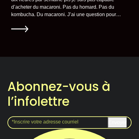
d’acheter du macaroni. Pas du homard. Pas du
kombucha. Du macaroni. J’ai une question pour
vous : pourquoi tout augmente sauf mon salaire?
Han? Pourquoi? Moi, je me serre la ceinture. Matin,
midi, soir, je me serre, serre, serre la ceinture, pis
j’y
arrive pas
.
Va-tu
falloir que je me la serre autour du
cou? Regardez-moi, je suis rendue mauve pis
bleue
pis
noire, mais
ça change rien
pantoute. Pis en
plus, j’ai tout le temps mal au ventre. Pourquoi?
Parce que
je digère pas
le prix du céleri, tabarnak!
»
Abonnez-vous à
l’infolettre
Envoyer