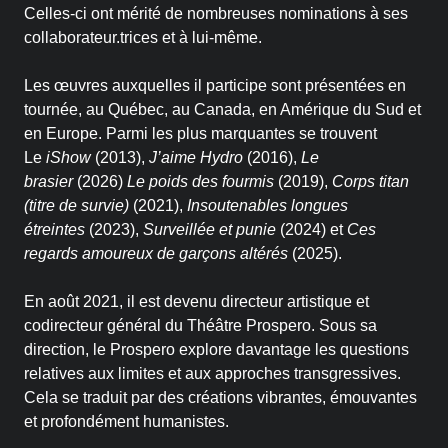
Celles-ci ont mérité de nombreuses nominations à ses
Historique
collaborateur.trices et à lui-même.
Théâtrographie
Les œuvres auxquelles il participe sont présentées en
tournée, au Québec, au Canada, en Amérique du Sud et
Équipe et conseil
en Europe. Parmi les plus marquantes se trouvent
d’administration
Le
iShow
(2013),
J’aime Hydro
(2016),
Le
brasier
(2026)
Le poids des fourmis
(2019),
Corps titan
(titre de survie)
(2021),
Insoutenables longues
Votre soutien
étreintes
(2023),
Surveillée et punie
(2024) et
Ces
regards amoureux de garçons altérés
(2025).
On en parle dans les
En août 2021, il est devenu directeur artistique et
médias
codirecteur général du Théâtre Prospero. Sous sa
direction, le Prospero explore davantage les questions
Votre soutien
relatives aux limites et aux approches transgressives.
Cela se traduit par des créations vibrantes, émouvantes
Desjardins fait la paire
et profondément humanistes.