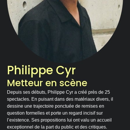
Notre Chambre d’amis
Les Activités
Le Printemps des Ateliers-
théâtre
Les Ateliers-théâtre
Philippe Cyr
Les Rencontres
Metteur en scène
Les Chroniques
Depuis ses débuts, Philippe Cyr a créé près de 25
spectacles. En puisant dans des matériaux divers, il
Les Ateliers
dessine une trajectoire ponctuée de remises en
question formelles et porte un regard incisif sur
l’existence. Ses propositions lui ont valu un accueil
La compagnie
exceptionnel de la part du public et des critiques.