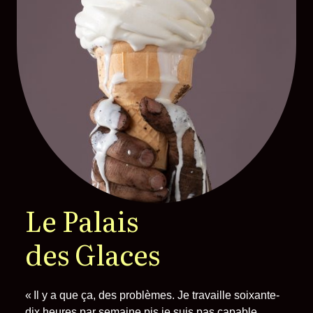
Le Palais
des Glaces
«
Il y a que ça, des problèmes. Je travaille soixante-
dix heures par semaine pis
je suis pas
capable