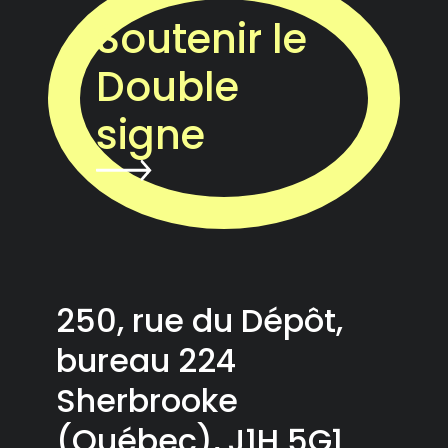
Soutenir le
Double
signe
250, rue du Dépôt,
bureau 224
Sherbrooke
(Québec), J1H 5G1