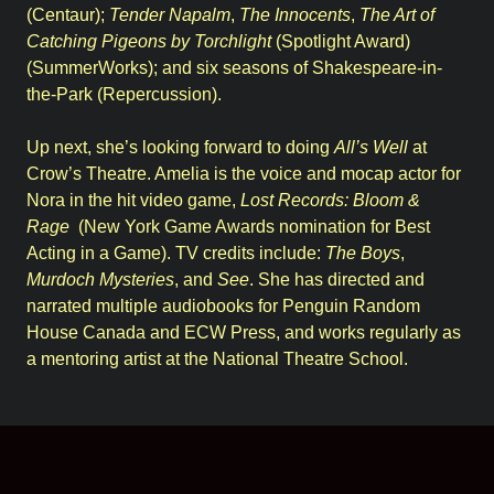
(Centaur);
Tender Napalm
,
The Innocents
,
The Art of
Catching Pigeons by Torchlight
(Spotlight Award)
(SummerWorks); and six seasons of Shakespeare-in-
the-Park (Repercussion).
Up next, she’s looking forward to doing
All’s Well
at
Crow’s Theatre. Amelia is the voice and mocap actor for
Nora in the hit video game,
Lost Records: Bloom &
Rage
(New York Game Awards nomination for Best
Acting in a Game). TV credits include:
The Boys
,
Murdoch Mysteries
, and
See
. She has directed and
narrated multiple audiobooks for Penguin Random
House Canada and ECW Press, and works regularly as
a mentoring artist at the National Theatre School.