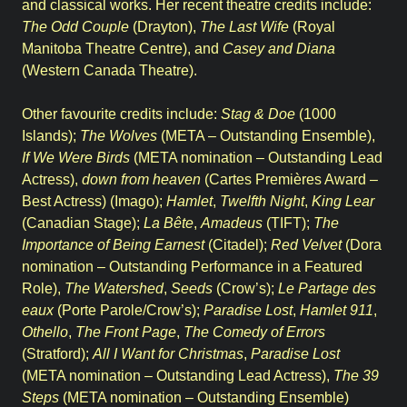
and classical works. Her recent theatre credits include:
The Odd Couple
(Drayton),
The Last Wife
(Royal
Manitoba Theatre Centre), and
Casey and Diana
(Western Canada Theatre).
Other favourite credits include:
Stag & Doe
(1000
Islands);
The Wolves
(META – Outstanding Ensemble),
If We Were Birds
(META nomination – Outstanding Lead
Actress),
down from heaven
(Cartes Premières Award –
Best Actress) (Imago);
Hamlet
,
Twelfth Night
,
King Lear
(Canadian Stage);
La Bête
,
Amadeus
(TIFT);
The
Importance of Being Earnest
(Citadel);
Red Velvet
(Dora
nomination – Outstanding Performance in a Featured
Role),
The Watershed
,
Seeds
(Crow’s);
Le Partage des
eaux
(Porte Parole/Crow’s);
Paradise Lost
,
Hamlet 911
,
Othello
,
The Front Page
,
The Comedy of Errors
(Stratford);
All I Want for Christmas
,
Paradise Lost
(META nomination – Outstanding Lead Actress),
The 39
Steps
(META nomination – Outstanding Ensemble)