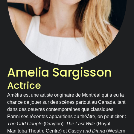
Notre Chambre d’amis
Les Activités
Le Printemps des Ateliers-
théâtre
Les Ateliers-théâtre
Amelia Sargisson
Les Rencontres
Actrice
Les Chroniques
Amélia est une artiste originaire de Montréal qui a eu la
chance de jouer sur des scènes partout au Canada, tant
Les Ateliers
dans des oeuvres contemporaines que classiques.
Parmi ses récentes apparitions au théâtre, on peut citer :
The Odd Couple
(Drayton),
The Last Wife
(Royal
La compagnie
Manitoba Theatre Centre) et
Casey and Diana
(Western