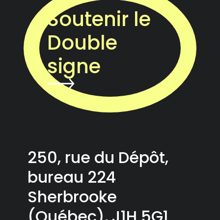
Soutenir le
Double
signe
250, rue du Dépôt,
bureau 224
Sherbrooke
(Québec), J1H 5G1