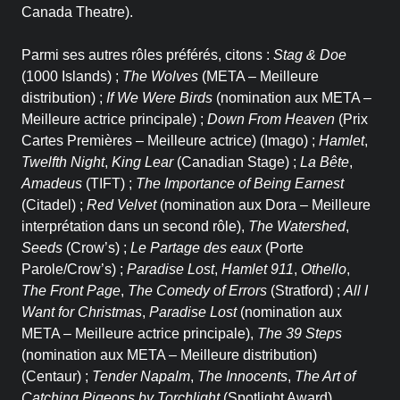
Canada Theatre).
Historique
Parmi ses autres rôles préférés, citons :
Stag & Doe
Théâtrographie
(1000 Islands) ;
The Wolves
(META – Meilleure
distribution) ;
If We Were Birds
(nomination aux META –
Équipe et conseil
Meilleure actrice principale) ;
Down From Heaven
(Prix
d’administration
Cartes Premières – Meilleure actrice) (Imago) ;
Hamlet
,
Twelfth Night
,
King Lear
(Canadian Stage) ;
La Bête
,
Amadeus
(TIFT) ;
The Importance of Being Earnest
Votre soutien
(Citadel) ;
Red Velvet
(nomination aux Dora – Meilleure
interprétation dans un second rôle),
The Watershed
,
On en parle dans les
Seeds
(Crow’s) ;
Le Partage des eaux
(Porte
Parole/Crow’s) ;
Paradise Lost
,
Hamlet 911
,
Othello
,
médias
The Front Page
,
The Comedy of Errors
(Stratford) ;
All I
Want for Christmas
,
Paradise Lost
(nomination aux
Votre soutien
META – Meilleure actrice principale),
The 39 Steps
(nomination aux META – Meilleure distribution)
Desjardins fait la paire
(Centaur) ;
Tender Napalm
,
The Innocents
,
The Art of
Catching Pigeons by Torchlight
(Spotlight Award)