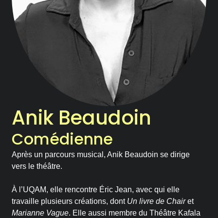
Notre Chambre d’amis
Les Activités
Le Printemps des Ateliers-
théâtre
Les Ateliers-théâtre
Anik Beaudoin
Les Rencontres
Comédienne
Les Chroniques
Après un parcours musical, Anik Beaudoin se dirige
vers le théâtre.
Les Ateliers
À l’UQAM, elle rencontre Éric Jean, avec qui elle
travaille plusieurs créations, dont
Un livre de Chair
et
La compagnie
Marianne Vague
. Elle aussi membre du Théâtre Kafala