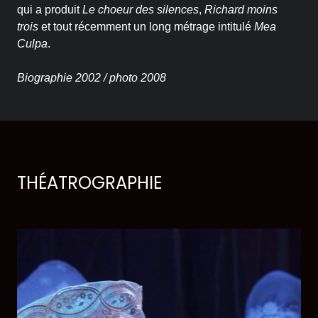
qui a produit
Le choeur des silences
,
Richard moins
Historique
trois
et tout récemment un long métrage intitulé
Mea
Culpa
.
Théâtrographie
Biographie 2002 / photo 2008
Équipe et conseil
d’administration
Votre soutien
THÉATROGRAPHIE
On en parle dans les
médias
Votre soutien
Desjardins fait la paire