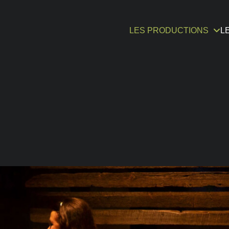
LES PRODUCTIONS
L
s Grandes Occasions
Desjardins fait la paire
Les Ateliers-théâtre
Historique
outenir le Double sign
Théâtrographie
Nos prétextes
Osez jouer!
 et conseil d’administ
otre Chambre d’ami.e.
Les Rencontres
Les Chroniques