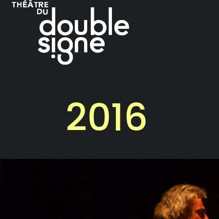

Accueil
Les productions
No
Nos Grandes Occasions
2016
S
Ismène
Équipe
N
Le Palais des Glaces
Querelle de Roberval
Fanny
Nos prétextes