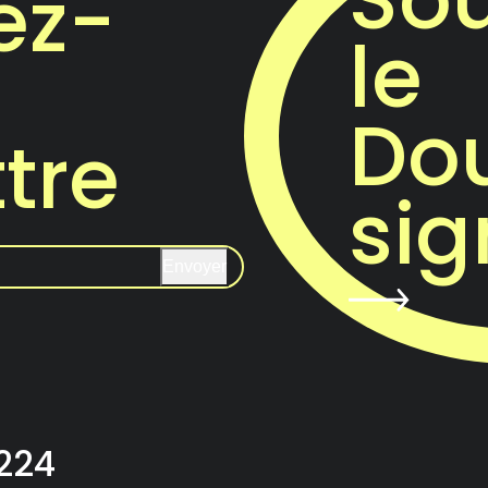
ez-
le
Do
ttre
sig
Envoyer
 224