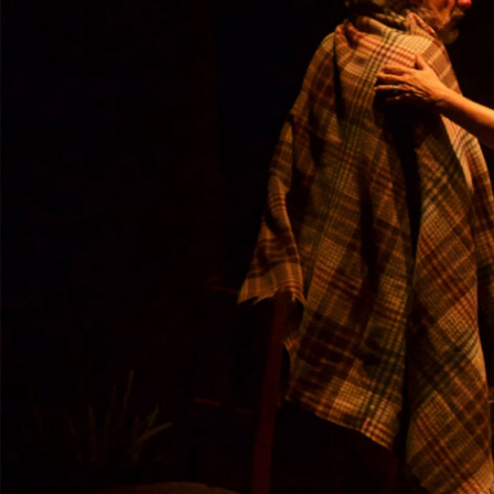
Notre Chambre d’amis
Les Activités
Le Printemps des Ateliers-théâtre
Les Ateliers-théâtre
Les Rencontres
Les Chroniques
Les Ateliers
La compagnie
Historique