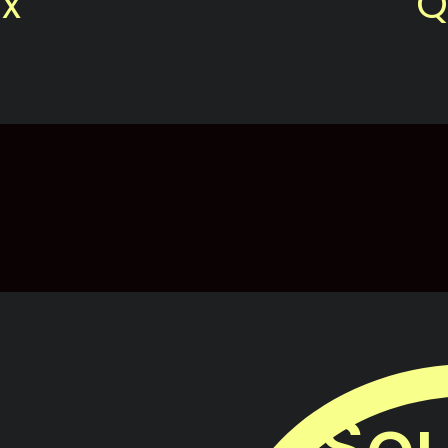
x
Q
Sou