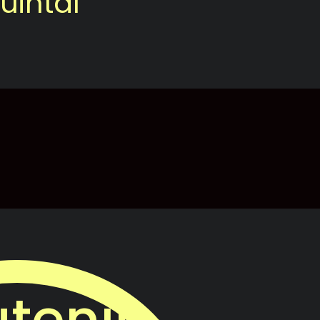
uintal
tenir