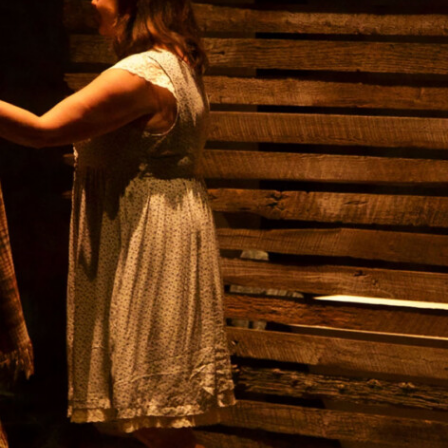
Ismène
Le Palais des Glaces
Querelle de Roberval
Fanny