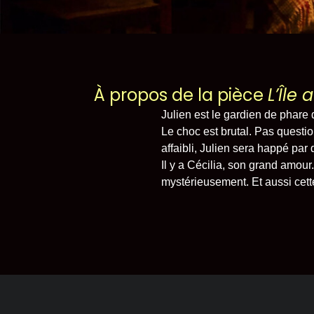
Théâtrographie
Équipe et conseil d’administratio
À propos de la pièce
L’Île
Votre soutien
Julien est le gardien de phare
Le choc est brutal. Pas question
On en parle dans les médi
affaibli, Julien sera happé par
Il y a Cécilia, son grand amour
mystérieusement. Et aussi cett
Votre soutien
Desjardins fait la paire