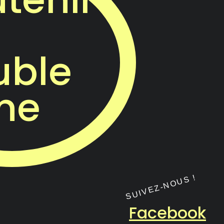
uble
ne
Facebook