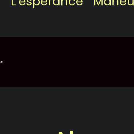
L’espérance
Maheu
<