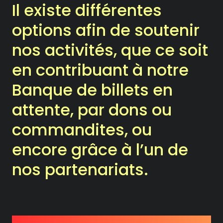
Il existe différentes
Notre Chambre d’amis
options afin de soutenir
Les Activités
nos activités, que ce soit
Le Printemps des Ateliers-
en contribuant à notre
théâtre
Banque de billets en
Les Ateliers-théâtre
attente, par dons ou
commandites, ou
Les Rencontres
encore grâce à l’un de
Les Chroniques
nos partenariats.
Les Ateliers
La compagnie