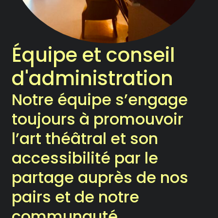
Notre Chambre d’amis
Les Activités
Équipe et conseil
Le Printemps des Ateliers-
d'administration
théâtre
Notre équipe s’engage
Les Ateliers-théâtre
toujours à promouvoir
Les Rencontres
l’art théâtral et son
Les Chroniques
accessibilité par le
partage auprès de nos
Les Ateliers
pairs et de notre
La compagnie
communauté.