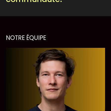
Historique
Théâtrographie
Équipe et conseil
NOTRE ÉQUIPE
d’administration
Votre soutien
On en parle dans les
médias
Votre soutien
Desjardins fait la paire