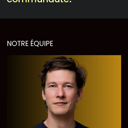
Historique
Théâtrographie
Équipe et conseil
NOTRE ÉQUIPE
d’administration
Votre soutien
On en parle dans les
médias
Votre soutien
Desjardins fait la paire