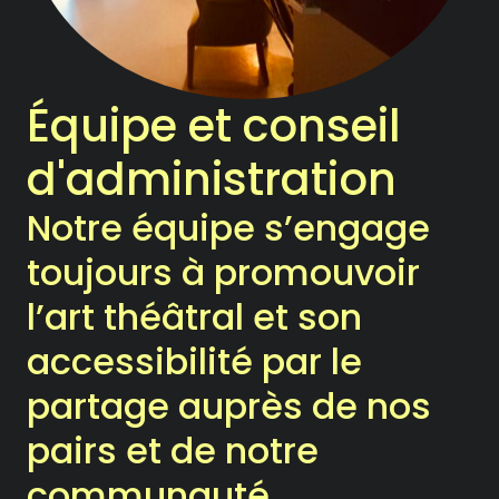
Notre Chambre d’amis
Les Activités
Équipe et conseil
Le Printemps des Ateliers-
d'administration
théâtre
Notre équipe s’engage
Les Ateliers-théâtre
toujours à promouvoir
Les Rencontres
l’art théâtral et son
Les Chroniques
accessibilité par le
partage auprès de nos
Les Ateliers
pairs et de notre
La compagnie
communauté.