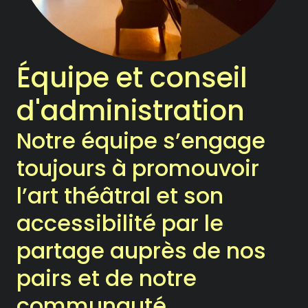
Notre Chambre d’amis
Les Activités
Équipe et conseil
Le Printemps des Ateliers-
d'administration
théâtre
Notre équipe s’engage
Les Ateliers-théâtre
toujours à promouvoir
Les Rencontres
l’art théâtral et son
Les Chroniques
accessibilité par le
partage auprès de nos
Les Ateliers
pairs et de notre
La compagnie
communauté.