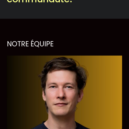
Historique
Théâtrographie
Équipe et conseil
NOTRE ÉQUIPE
d’administration
Votre soutien
On en parle dans les
médias
Votre soutien
Desjardins fait la paire