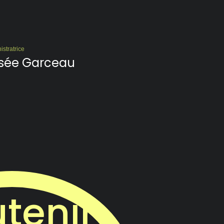
istratrice
sée Garceau
tenir