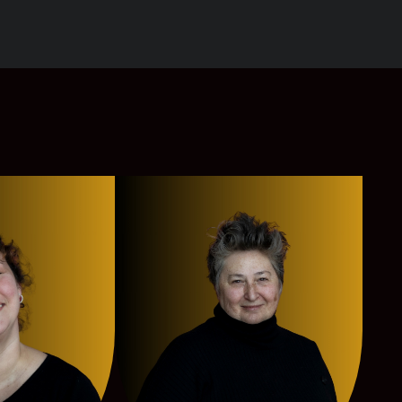
Ismène
Le Palais des Glaces
Querelle de Roberval
Fanny