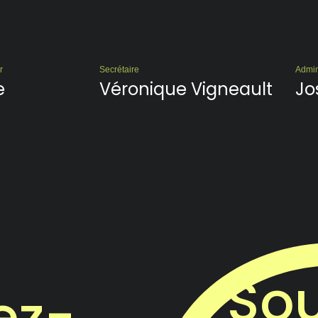
r
Secrétaire
Admin
e
Véronique Vigneault
Jo
Sou
ez-