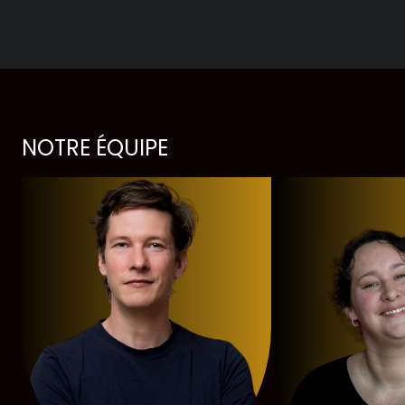
Notre Chambre d’amis
Les Activités
Le Printemps des Ateliers-théâtre
NOTRE ÉQUIPE
Les Ateliers-théâtre
Les Rencontres
Les Chroniques
Les Ateliers
La compagnie
Historique