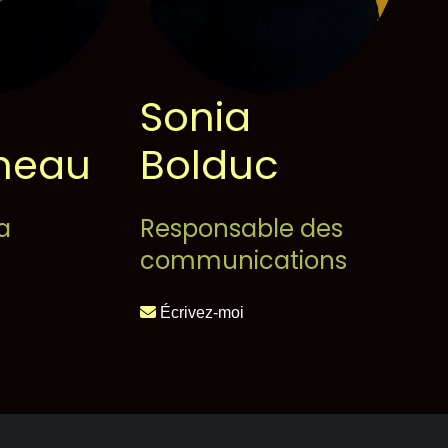
n
Sonia
rneau
Bolduc
as
a
Responsable des
communications
Écrivez-moi