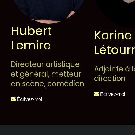
Théâtrographie
Hubert
Équipe et conseil d’administratio
Karine
Lemire
Létou
Votre soutien
Directeur artistique
On en parle dans les médi
Adjointe à l
et général, metteur
direction
Votre soutien
en scène, comédien
Écrivez-moi
Desjardins fait la paire
Écrivez-moi