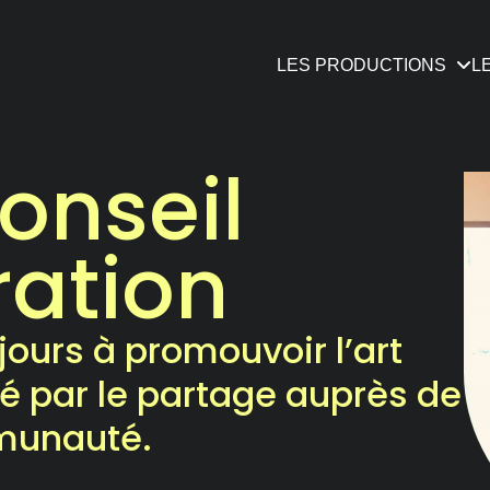
LES PRODUCTIONS
L
onseil
s Grandes Occasions
Desjardins fait la paire
Les Ateliers-théâtre
Historique
outenir le Double sign
Théâtrographie
Nos prétextes
Osez jouer!
ration
 et conseil d’administ
otre Chambre d’ami.e.
Les Rencontres
Les Chroniques
ours à promouvoir l’art
té par le partage auprès de
mmunauté.