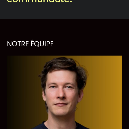
Historique
Théâtrographie
Équipe et conseil
NOTRE ÉQUIPE
d’administration
Votre soutien
On en parle dans les
médias
Votre soutien
Desjardins fait la paire