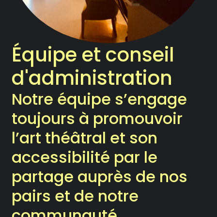
Notre Chambre d’amis
Les Activités
Équipe et conseil
Le Printemps des Ateliers-
d'administration
théâtre
Notre équipe s’engage
Les Ateliers-théâtre
toujours à promouvoir
Les Rencontres
l’art théâtral et son
Les Chroniques
accessibilité par le
partage auprès de nos
Les Ateliers
pairs et de notre
La compagnie
communauté.