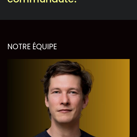
Historique
Théâtrographie
Équipe et conseil
NOTRE ÉQUIPE
d’administration
Votre soutien
On en parle dans les
médias
Votre soutien
Desjardins fait la paire