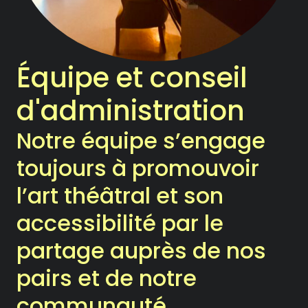
Notre Chambre d’amis
Les Activités
Équipe et conseil
Le Printemps des Ateliers-
d'administration
théâtre
Notre équipe s’engage
Les Ateliers-théâtre
toujours à promouvoir
Les Rencontres
l’art théâtral et son
Les Chroniques
accessibilité par le
partage auprès de nos
Les Ateliers
pairs et de notre
La compagnie
communauté.